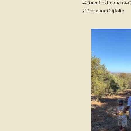
#FincaLosLeones #Ol
#PremiumOlijfolie