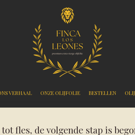
ONS VERHAAL
ONZE OLIJFOLIE
BESTELLEN
OLI
tot fles, de volgende stap is beg