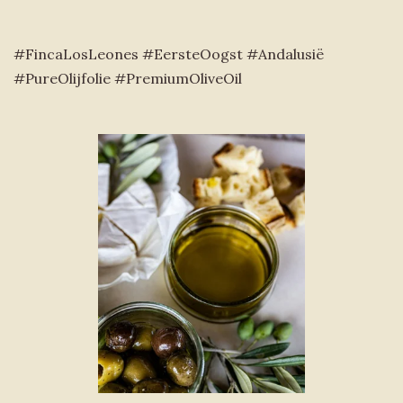
#FincaLosLeones #EersteOogst #Andalusië
#PureOlijfolie #PremiumOliveOil